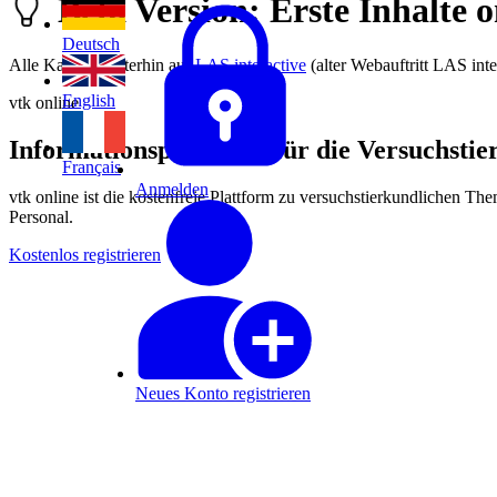
Beta Version: Erste Inhalte o
Deutsch
Alle Kapitel weiterhin auf
LAS interactive
(alter Webauftritt LAS inte
English
vtk online
Informationsplattform für die Versuchsti
Français
Anmelden
vtk online ist die kostenfreie Plattform zu versuchstierkundlichen Th
Personal.
Kostenlos registrieren
Neues Konto registrieren